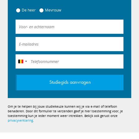
De heer
Mevrouw
België
+32
Studiegids aanvragen
Om je te helpen bij jouw studiekeuze kunnen wij je via e-mail of telefoon
benaderen. Door dit formulier te verzenden geef je hier toestemming voor, je
toestemming kun je ieder moment weer intrekken. Bekijk ook gerust onze
privacyverklaring
.