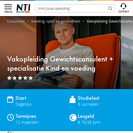
Contact
Menu
Cursussen
Voeding, sport en gezondheid
Vakopleiding Gewichtsconsul
Vakopleiding Gewichtsconsulent +
specialisatie Kind en voeding
(0)
Start
Studielast
Dagelijks
9 uur/week
Termijnen
Lesgeld
12 maanden
€ 79,95 p/m