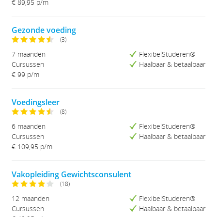
€ 89,95
p/m
Studieduur (Lang-Kort)
Gezonde voeding
(3)
7 maanden
FlexibelStuderen®
Cursussen
Haalbaar & betaalbaar
€ 99 p/m
Voedingsleer
(8)
6 maanden
FlexibelStuderen®
Cursussen
Haalbaar & betaalbaar
€ 109,95
p/m
Vakopleiding Gewichtsconsulent
(18)
12 maanden
FlexibelStuderen®
Cursussen
Haalbaar & betaalbaar