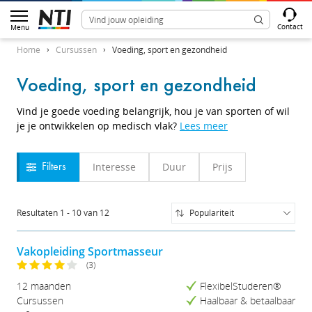
Contact
Menu
Home
Cursussen
Voeding, sport en gezondheid
Voeding, sport en gezondheid
Vind je goede voeding belangrijk, hou je van sporten of wil
je je ontwikkelen op medisch vlak?
Lees meer
Interesse
Duur
Prijs
Filters
Resultaten
1
-
10
van
12
Populariteit
Populariteit
Naam (A-Z)
Vakopleiding Sportmasseur
Naam (Z-A)
(3)
Prijs (Laag-Hoog)
12 maanden
FlexibelStuderen®
Prijs (Hoog-Laag)
Cursussen
Haalbaar & betaalbaar
Studieduur (Kort-Lang)