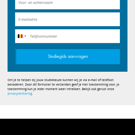
België
+32
Studiegids aanvragen
Om je te helpen bij jouw studiekeuze kunnen wij je via e-mail of telefoon
benaderen. Door dit formulier te verzenden geef je hier toestemming voor, je
toestemming kun je ieder moment weer intrekken. Bekijk ook gerust onze
privacyverklaring
.