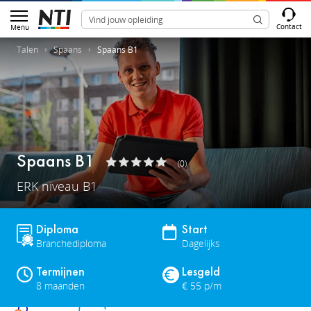
Contact
Menu
Talen
Spaans
Spaans B1
Spaans B1
(0)
ERK niveau B1
Diploma
Start
Branchediploma
Dagelijks
Termijnen
Lesgeld
8 maanden
€ 55 p/m