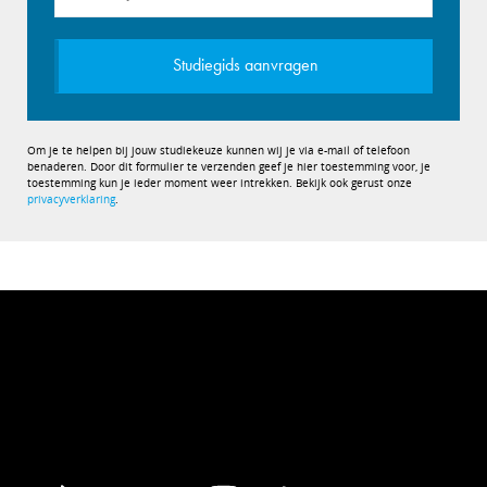
+32
Studiegids aanvragen
Om je te helpen bij jouw studiekeuze kunnen wij je via e-mail of telefoon
benaderen. Door dit formulier te verzenden geef je hier toestemming voor, je
toestemming kun je ieder moment weer intrekken. Bekijk ook gerust onze
privacyverklaring
.