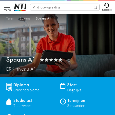
Contact
Menu
Talen
Spaans
Spaans A1
Spaans A1
(0)
ERK niveau A1
Diploma
Start
Branchediploma
Dagelijks
Studielast
Termijnen
7 uur/week
8 maanden