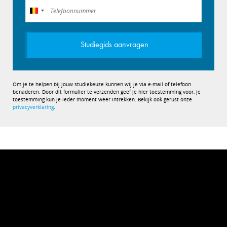
België
+32
Studiegids aanvragen
Om je te helpen bij jouw studiekeuze kunnen wij je via e-mail of telefoon
benaderen. Door dit formulier te verzenden geef je hier toestemming voor, je
toestemming kun je ieder moment weer intrekken. Bekijk ook gerust onze
privacyverklaring
.