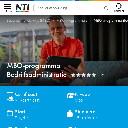
Contact
Menu
Secundair onderwijs (MBO)
MBO-programma's
MBO-programma Bedri
MBO-programma
Bedrijfsadministratie
(0)
Certificaat
Niveau
NTI-certificaat
Mbo
Start
Studielast
Dagelijks
15 uur/week