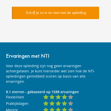
Schrijf je nu in en start met de opleiding
Ervaringen met NTI
Voor deze opleiding zijn nog geen ervaringen
achtergelaten. Je kunt hieronder wel zien hoe de NTI-
opleidingen gemiddeld scoren op basis van alle
ervaringen.
8.1
sterren - gebaseerd op
1588
ervaringen
Flexibiliteit
Praktijkdagen
Mentor