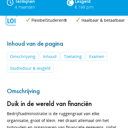
Termijnen
Lesgeld
4 maanden
€ 199 p/m
FlexibelStuderen®
Haalbaar & betaalbaar
Inhoud van de pagina
Omschrijving
Inhoud
Toelating
Examen
Studieduur & lesgeld
Omschrijving
Duik in de wereld van financiën
Bedrijfsadministratie is de ruggengraat van elke
organisatie, groot of klein. Het draait allemaal om het
bijhouden en organiseren van financiële gegevens, zodat