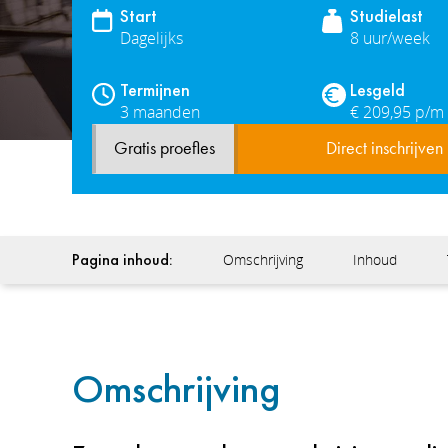
Start
Studielast
Dagelijks
8 uur/week
Termijnen
Lesgeld
3 maanden
€ 209,95 p/m
Gratis proefles
Direct inschrijven
Pagina inhoud:
Omschrijving
Inhoud
Omschrijving