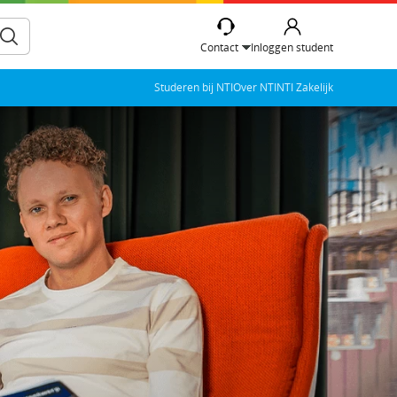
Contact
Inloggen student
Studeren bij NTI
Over NTI
NTI Zakelijk