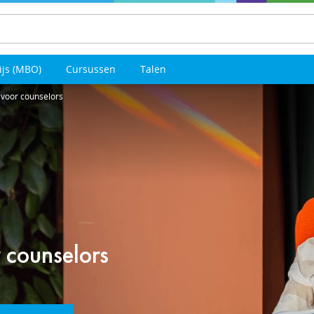
ijs (MBO)
Cursussen
Talen
 voor counselors
 counselors