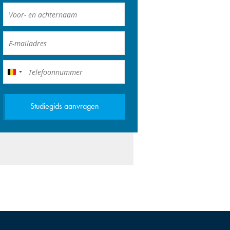
België
+32
Studiegids aanvragen