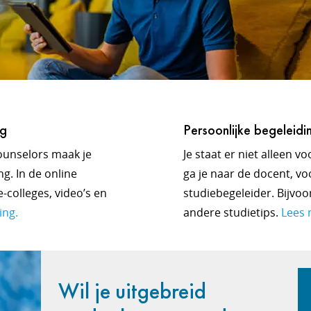
ng
Persoonlijke begeleidi
ounselors maak je
Je staat er niet alleen v
g. In de online
ga je naar de docent, voo
-colleges, video’s en
studiebegeleider. Bijvo
ing.
andere studietips.
Lees 
Wil je uitgebreid