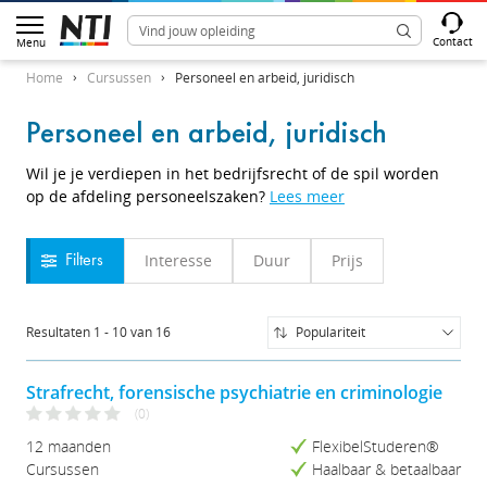
Contact
Menu
Home
Cursussen
Personeel en arbeid, juridisch
Personeel en arbeid, juridisch
Wil je je verdiepen in het bedrijfsrecht of de spil worden
op de afdeling personeelszaken?
Lees meer
Interesse
Duur
Prijs
Filters
Resultaten
1
-
10
van
16
Populariteit
Populariteit
Naam (A-Z)
Strafrecht, forensische psychiatrie en criminologie
Naam (Z-A)
(0)
Prijs (Laag-Hoog)
12 maanden
FlexibelStuderen®
Prijs (Hoog-Laag)
Cursussen
Haalbaar & betaalbaar
Studieduur (Kort-Lang)