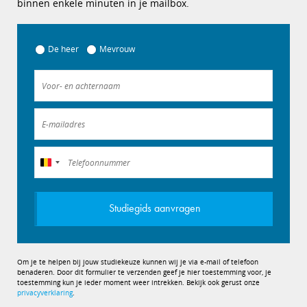
binnen enkele minuten in je mailbox.
De heer
Mevrouw
België
+32
Studiegids aanvragen
Om je te helpen bij jouw studiekeuze kunnen wij je via e-mail of telefoon
benaderen. Door dit formulier te verzenden geef je hier toestemming voor, je
toestemming kun je ieder moment weer intrekken. Bekijk ook gerust onze
privacyverklaring
.