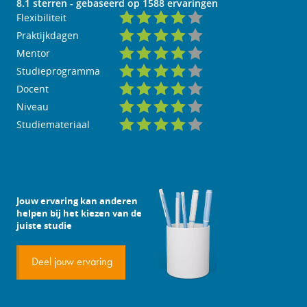
8.1
sterren - gebaseerd op
1588
ervaringen
Flexibiliteit
Praktijkdagen
Mentor
Studieprogramma
Docent
Niveau
Studiemateriaal
Jouw ervaring kan anderen
helpen bij het kiezen van de
juiste studie
Deel jouw ervaring