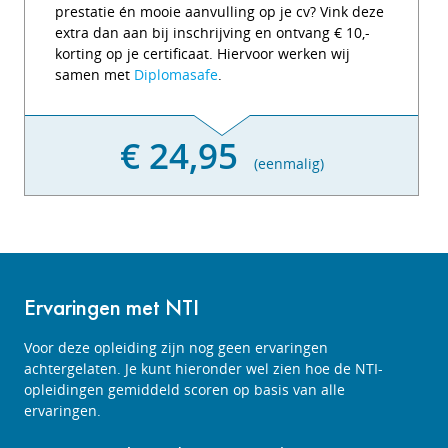
prestatie én mooie aanvulling op je cv? Vink deze
extra dan aan bij inschrijving en ontvang € 10,-
korting op je certificaat. Hiervoor werken wij
samen met
Diplomasafe
.
€ 24,95
(eenmalig)
Ervaringen met NTI
Voor deze opleiding zijn nog geen ervaringen
achtergelaten. Je kunt hieronder wel zien hoe de NTI-
opleidingen gemiddeld scoren op basis van alle
ervaringen.