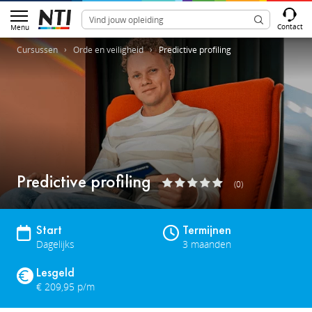
Contact
Menu
Cursussen
Orde en veiligheid
Predictive profiling
Predictive profiling
(0)
Start
Termijnen
Dagelijks
3 maanden
Lesgeld
€ 209,95 p/m