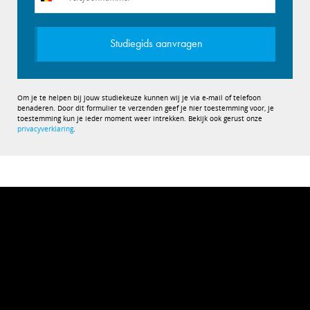
+32
Studiegids aanvragen
Om je te helpen bij jouw studiekeuze kunnen wij je via e-mail of telefoon
benaderen. Door dit formulier te verzenden geef je hier toestemming voor, je
toestemming kun je ieder moment weer intrekken. Bekijk ook gerust onze
privacyverklaring
.