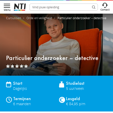
Contact
Menu
Cursussen
Orde en veiligheid
Particulier onderzoeker – detective
Particulier onderzoeker – detective
(0)
Start
Studielast
Dagelijks
5 uur/week
Termijnen
Lesgeld
6 maanden
€ 84,95 p/m