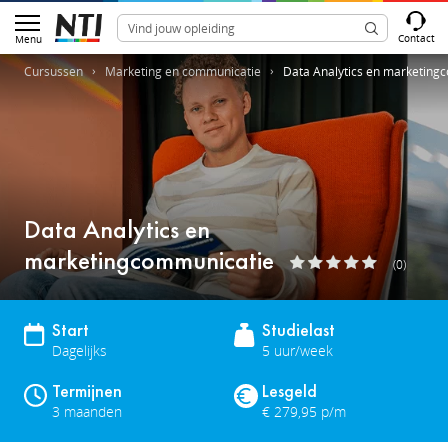
Contact
Menu
Cursussen
Marketing en communicatie
Data Analytics en marketing
Data Analytics en
marketingcommunicatie
(0)
Start
Studielast
Dagelijks
5 uur/week
Termijnen
Lesgeld
3 maanden
€ 279,95 p/m