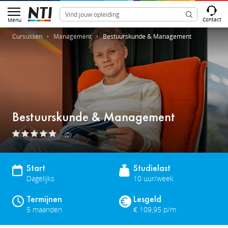
Contact
Menu
Cursussen
Management
Bestuurskunde & Management
Bestuurskunde & Management
(0)
Start
Studielast
Dagelijks
10 uur/week
Termijnen
Lesgeld
5 maanden
€ 109,95 p/m