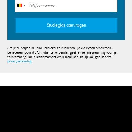
België
+32
Studiegids aanvragen
Om je te helpen bij jouw studiekeuze kunnen wij je via e-mail of telefoon
benaderen. Door dit formulier te verzenden geef je hier toestemming voor, je
toestemming kun je ieder moment weer intrekken. Bekijk ook gerust onze
privacyverklaring
.