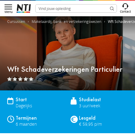
Contact
Menu
Cursussen
Makelaardij, bank- en verzekeringswezen
Wft Schadeverze
Wft Schadeverzekeringen Particulier
(0)
Start
Studielast
Dagelijks
3 uur/week
Termijnen
Lesgeld
6 maanden
€ 59,95 p/m