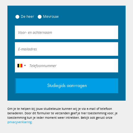
De heer
Mevrouw
België
+32
Studiegids aanvragen
Om je te helpen bij jouw studiekeuze kunnen wij je via e-mail of telefoon
benaderen. Door dit formulier te verzenden geef je hier toestemming voor, je
toestemming kun je ieder moment weer intrekken. Bekijk ook gerust onze
privacyverklaring
.