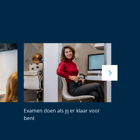
Examen doen als jij er klaar voor
Vrije tijd 
bent