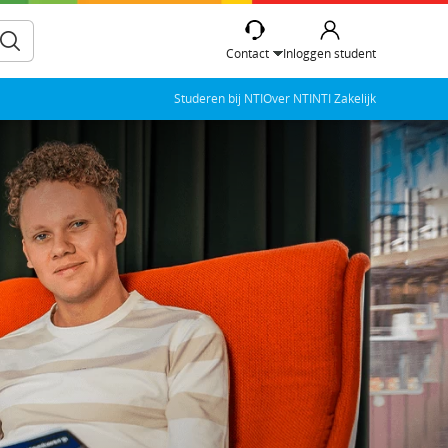
Contact
Inloggen student
Studeren bij NTI
Over NTI
NTI Zakelijk