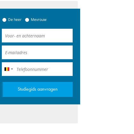
De heer
Mevrouw
België
+32
Studiegids aanvragen