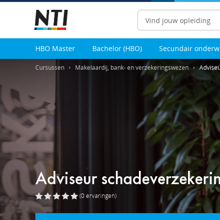
Zoeken
HBO Master
Bachelor (HBO)
Secundair onderw
Cursussen
Makelaardij, bank- en verzekeringswezen
Adviseu
Adviseur schadeverzekerin
(0
ervaringen
)