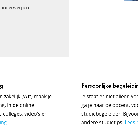
e onderwerpen:
ng
Persoonlijke begeleidi
 zakelijk (Wft) maak je
Je staat er niet alleen v
g. In de online
ga je naar de docent, voo
-colleges, video’s en
studiebegeleider. Bijvo
ing.
andere studietips.
Lees 