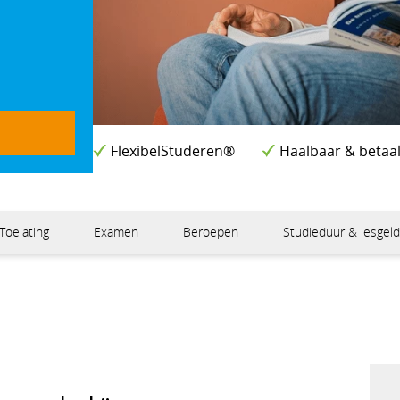
FlexibelStuderen®
Haalbaar & betaa
Toelating
Examen
Beroepen
Studieduur & lesgel