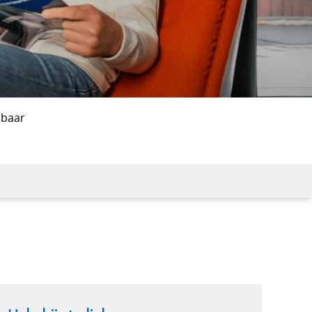
lbaar
d