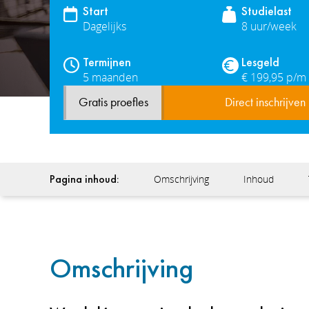
Start
Studielast
Dagelijks
8 uur/week
Termijnen
Lesgeld
5 maanden
€ 199,95 p/m
Gratis proefles
Direct inschrijven
Pagina inhoud:
Omschrijving
Inhoud
Omschrijving