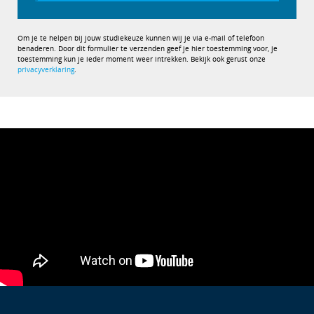
Om je te helpen bij jouw studiekeuze kunnen wij je via e-mail of telefoon
benaderen. Door dit formulier te verzenden geef je hier toestemming voor, je
toestemming kun je ieder moment weer intrekken. Bekijk ook gerust onze
privacyverklaring
.