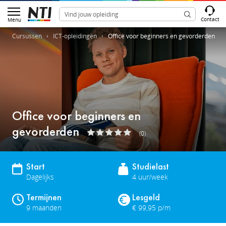
Contact
Menu
Cursussen
ICT-opleidingen
Office voor beginners en gevorderden
Office voor beginners en
gevorderden
(0)
Start
Studielast
Dagelijks
4 uur/week
Termijnen
Lesgeld
9 maanden
€ 99,95 p/m