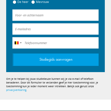
De heer
Mevrouw
België
+32
Studiegids aanvragen
Om je te helpen bij jouw studiekeuze kunnen wij je via e-mail of telefoon
benaderen. Door dit formulier te verzenden geef je hier toestemming voor, je
toestemming kun je ieder moment weer intrekken. Bekijk ook gerust onze
privacyverklaring
.