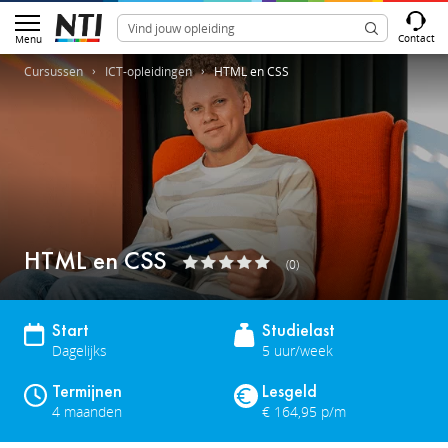
Contact
Menu
Cursussen
ICT-opleidingen
HTML en CSS
HTML en CSS
(0)
Start
Studielast
Dagelijks
5 uur/week
Termijnen
Lesgeld
4 maanden
€ 164,95 p/m