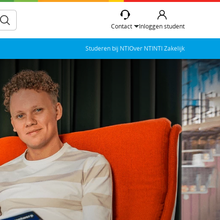
Contact
Inloggen student
Studeren bij NTI
Over NTI
NTI Zakelijk