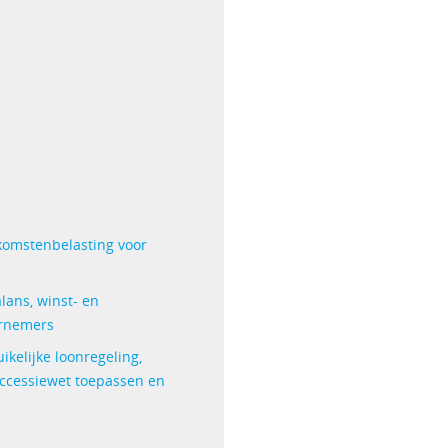
komstenbelasting voor
lans, winst- en
ernemers
ikelijke loonregeling,
uccessiewet toepassen en