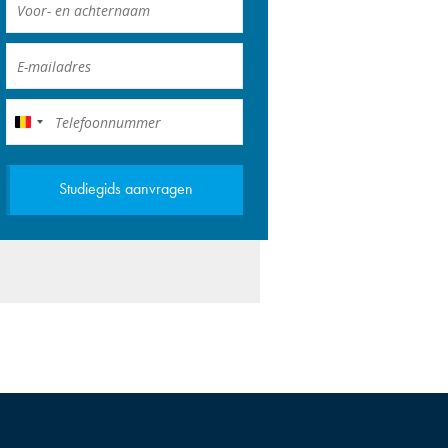
België
+32
Studiegids aanvragen