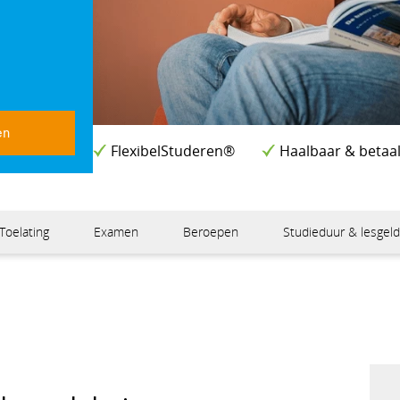
en
FlexibelStuderen®
Haalbaar & betaa
Toelating
Examen
Beroepen
Studieduur & lesgel