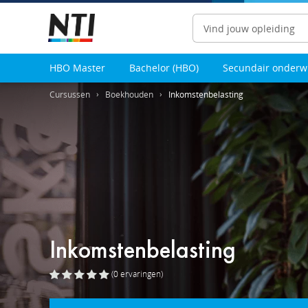
Zoeken
HBO Master
Bachelor (HBO)
Secundair onderw
Cursussen
Boekhouden
Inkomstenbelasting
Inkomstenbelasting
(0
ervaringen
)