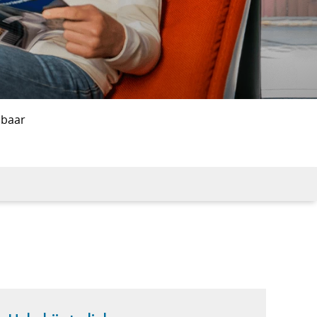
lbaar
d