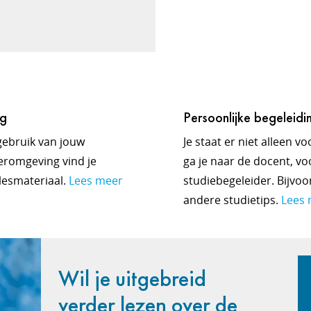
ng
Persoonlijke begeleidi
gebruik van jouw
Je staat er niet alleen v
eeromgeving vind je
ga je naar de docent, voo
 lesmateriaal.
Lees meer
studiebegeleider. Bijvo
andere studietips.
Lees 
Wil je uitgebreid
verder lezen over de