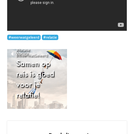
#weerwatgeleerd
#relatie
#Relatie
Vorige
#WeerWatGeleerd
Samen op
reis is goed
voor je
relatie!