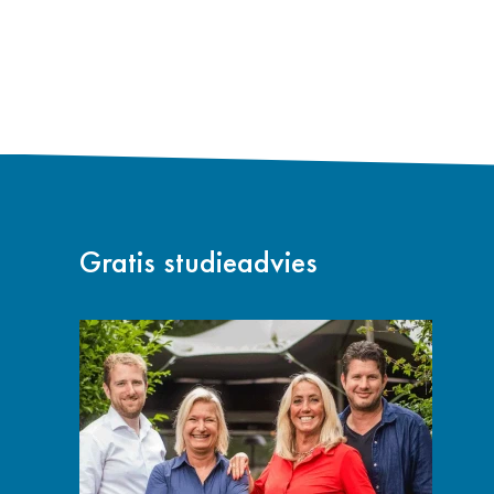
Deel op Google+
Deel op LinkedIn
Gratis studieadvies