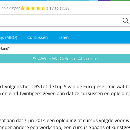
 opleidingen
8.1 / 10
(1588)
ijs (MBO)
Cursussen
Talen
rland?
#WeerWatGeleerd #Carrière
rt volgens het CBS tot de top 5 van de Europese Unie wat be
 en eind-twintigers geven aan dat ze cursussen en opleidi
af aan dat zij in 2014 een opleiding of cursus volgde voor we
 onder andere een workshop, een cursus Spaans of kunstges