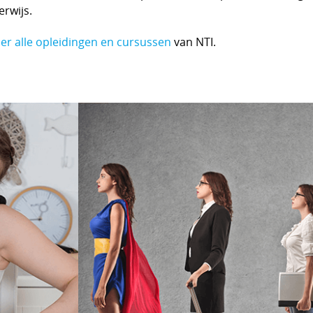
rwijs.
ier alle opleidingen en cursussen
van NTI.