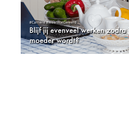
#Carrière #WeerWatGeleerd
Blijf jij evenveel werken zodra 
moeder wordt?
Deel op Facebook
Deel op Twitter