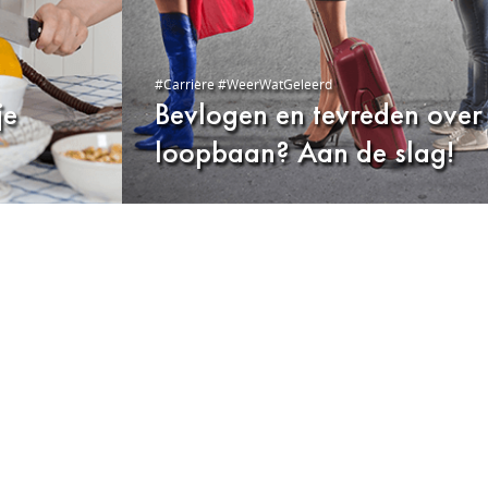
#Carrière #WeerWatGeleerd
je
Bevlogen en tevreden over 
loopbaan? Aan de slag!