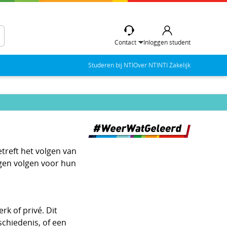
Contact
Inloggen student
Studeren bij NTI
Over NTI
NTI Zakelijk
treft het volgen van
ngen volgen voor hun
rk of privé. Dit
chiedenis, of een