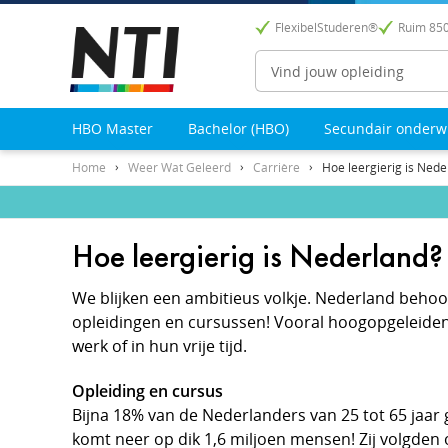
FlexibelStuderen®
Ruim 850
Zoeken
HBO Master
Bachelor (HBO)
Secundair onderw
Home
Weer Wat Geleerd
Carrière
Hoe leergierig is Nede
Hoe leergierig is Nederland?
We blijken een ambitieus volkje. Nederland behoo
opleidingen en cursussen! Vooral hoogopgeleiden
werk of in hun vrije tijd.
Opleiding en cursus
Bijna 18% van de Nederlanders van 25 tot 65 jaar g
komt neer op dik 1,6 miljoen mensen! Zij volgden