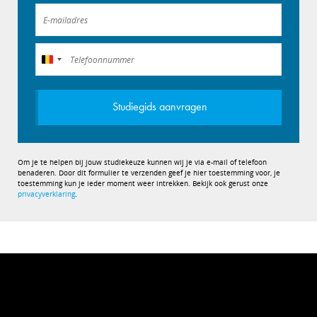
België
+32
Studiegids aanvragen
Om je te helpen bij jouw studiekeuze kunnen wij je via e-mail of telefoon
benaderen. Door dit formulier te verzenden geef je hier toestemming voor, je
toestemming kun je ieder moment weer intrekken. Bekijk ook gerust onze
privacyverklaring
.