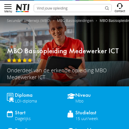
Contact
Menu
Secundair onderwijs (MBO)
MBO Basisopleidingen
MBO Basisopleidi
MBO Basisopleiding Medewerker ICT
(1)
Onderdeel van de erkende opleiding MBO
Medewerker ICT
Diploma
Niveau
LOI-diploma
Mbo
Start
Studielast
Dagelijks
15 uur/week