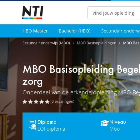
Zoeken
HBO Master
Bachelor (HBO)
Secundair onderw
Secundair onderwijs (MBO)
MBO Basisopleidingen
MBO Basis
MBO Basisopleiding Begel
zorg
Onderdeel van de erkende opleiding MBO Beg
(0
ervaringen
)
Diploma
Niveau
LOI-diploma
Mbo