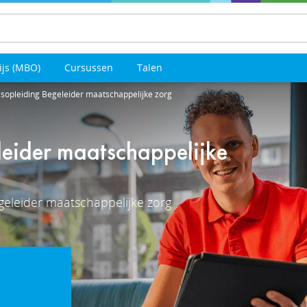
ijs (MBO)
Cursussen
Talen
opleiding Begeleider maatschappelijke zorg
eider maatschappelijke
eleider maatschappelijke zorg