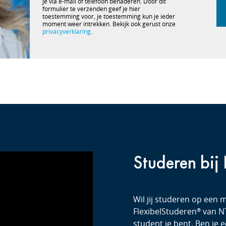
je via e-mail of telefoon benaderen. Door dit
formulier te verzenden geef je hier
toestemming voor, je toestemming kun je ieder
moment weer intrekken. Bekijk ook gerust onze
privacyverklaring
.
Studeren bij
Wil jij studeren op een m
FlexibelStuderen
van NT
®
student je bent. Ben je