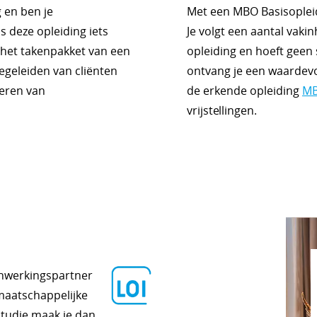
 en ben je
Met een MBO Basisopleid
s deze opleiding iets
Je volgt een aantal vaki
 het takenpakket van een
opleiding en hoeft geen 
egeleiden van cliënten
ontvang je een waardevo
oeren van
de erkende opleiding
MB
vrijstellingen.
enwerkingspartner
maatschappelijke
studie maak je dan