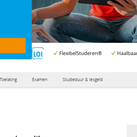
FlexibelStuderen®
Haalbaa
Toelating
Examen
Studieduur & lesgeld