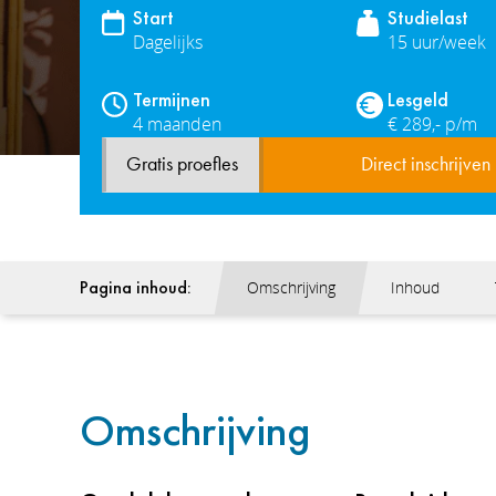
Start
Studielast
Dagelijks
15 uur/week
Termijnen
Lesgeld
4 maanden
€ 289,- p/m
Gratis proefles
Direct inschrijven
Pagina inhoud:
Omschrijving
Inhoud
Omschrijving