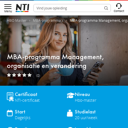
Contact
Menu
HBO Master
MBA-programma's
MBA-programma Management, organ
MBA-programma Management,
organisatie en verandering
(0)
Certificaat
Niveau
NTI-certificaat
Hbo-master
Start
Studielast
Dagelijks
20 uur/week