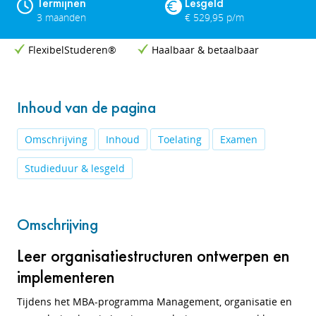
Termijnen
Lesgeld
3 maanden
€ 529,95 p/m
FlexibelStuderen®
Haalbaar & betaalbaar
Inhoud van de pagina
Omschrijving
Inhoud
Toelating
Examen
Studieduur & lesgeld
Omschrijving
Leer organisatiestructuren ontwerpen en
implementeren
Tijdens het MBA-programma Management, organisatie en