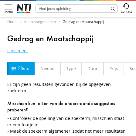
Contact
Menu
Home
Interessegebieden
Gedrag en Maatschappij
Gedrag en Maatschappij
Lees meer
Niveau
Type
Duur
Prijs
Soo
Filters
Er zijn geen resultaten gevonden bij de opgegeven
zoekterm.
Misschien kun je één van de onderstaande suggesties
proberen?
• Controleer de spelling van de zoekterm, misschien staat
er een foutje in
• Maak de zoekterm algemener, zodat het meer resultaten