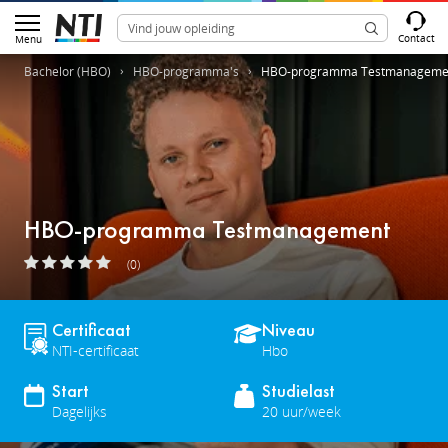
Contact
Menu
Bachelor (HBO)
HBO-programma's
HBO-programma Testmanageme
HBO-programma Testmanagement
(0)
Certificaat
Niveau
NTI-certificaat
Hbo
Start
Studielast
Dagelijks
20 uur/week