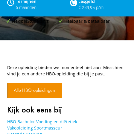
Termijnen
Lesgeld
6 maanden
€ 289,95 p/m
FlexibelStuderen®
Haalbaar & betaalbaar
Deze opleiding bieden we momenteel niet aan. Misschien
vind je een andere HBO-opleiding die bij je past.
Alle HBO-opleidingen
Kijk ook eens bij
HBO Bachelor Voeding en diëtetiek
Vakopleiding Sportmasseur