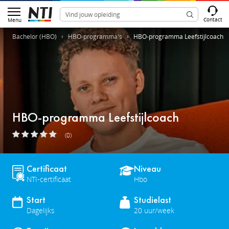
Contact
Menu
Bachelor (HBO)
HBO-programma's
HBO-programma Leefstijlcoach
HBO-programma Leefstijlcoach
(0)
Certificaat
Niveau
NTI-certificaat
Hbo
Start
Studielast
Dagelijks
20 uur/week