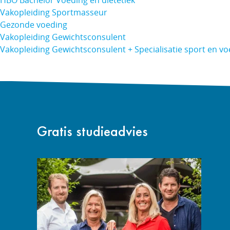
HBO Bachelor Voeding en diëtetiek
Vakopleiding Sportmasseur
Gezonde voeding
Vakopleiding Gewichtsconsulent
Vakopleiding Gewichtsconsulent + Specialisatie sport en v
Gratis studieadvies