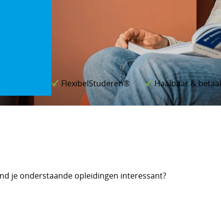
FlexibelStuderen®
Haalbaar & betaa
nd je onderstaande opleidingen interessant?