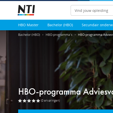
Zoeken
HBO Master
Bachelor (HBO)
Secundair onderw
Bachelor (HBO)
HBO-programma's
HBO-programma Adviesva
HBO-programma Adviesvaa
(0
ervaringen
)