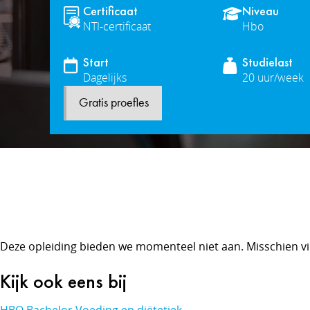
Certificaat
Niveau
NTI-certificaat
Hbo
Start
Studielast
Dagelijks
20 uur/week
Gratis proefles
Deze opleiding bieden we momenteel niet aan. Misschien vi
Kijk ook eens bij