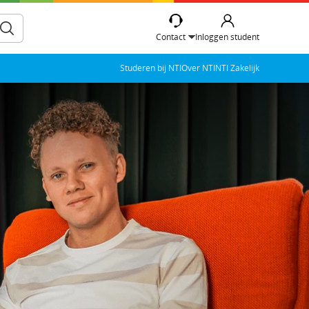
Contact
Inloggen student
Studeren bij NTI
Over NTI
NTI Zakelijk