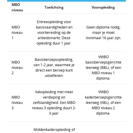
MBO
Toelichting
Vooropleiding
niveau
Entreeopleiding voor
MBO
basisvaardigheden en
Geen diploma nodig,
niveau
voorbereiding op de
maar je moet
1
arbeidsmarkt. Deze
minimaal 16 jaar zijn.
opleiding duur 1 jaar.
VMBO
Basisberoepsopleiding,
MBO
basisberoepsgerichte
van 1-2 jaar, waarmee je
niveau
leerweg (BBL), of een
direct een beroep kunt
2
MBO niveau 1
uitoefenen.
diploma.
Vakopleiding met meer
VMBO
MBO
verdieping en
kaderberoepsgerichte
niveau
zelfstandigheid. Een MBO
leerweg (KBL), of een
3
niveau 3 opleiding duurt 2-
MBO niveau 2
3 jaar.
diploma.
Middenkaderopleiding of