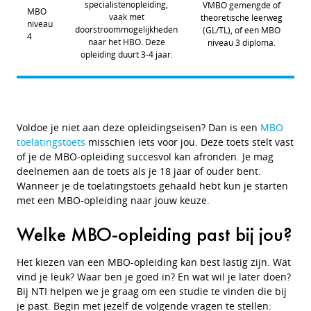
specialistenopleiding,
VMBO gemengde of
MBO
vaak met
theoretische leerweg
niveau
doorstroommogelijkheden
(GL/TL), of een MBO
4
naar het HBO. Deze
niveau 3 diploma.
opleiding duurt 3-4 jaar.
Voldoe je niet aan deze opleidingseisen? Dan is een
MBO
toelatingstoets
misschien iets voor jou. Deze toets stelt vast
of je de MBO-opleiding succesvol kan afronden. Je mag
deelnemen aan de toets als je 18 jaar of ouder bent.
Wanneer je de toelatingstoets gehaald hebt kun je starten
met een MBO-opleiding naar jouw keuze.
Welke MBO-opleiding past bij jou?
Het kiezen van een MBO-opleiding kan best lastig zijn. Wat
vind je leuk? Waar ben je goed in? En wat wil je later doen?
Bij NTI helpen we je graag om een studie te vinden die bij
je past. Begin met jezelf de volgende vragen te stellen: