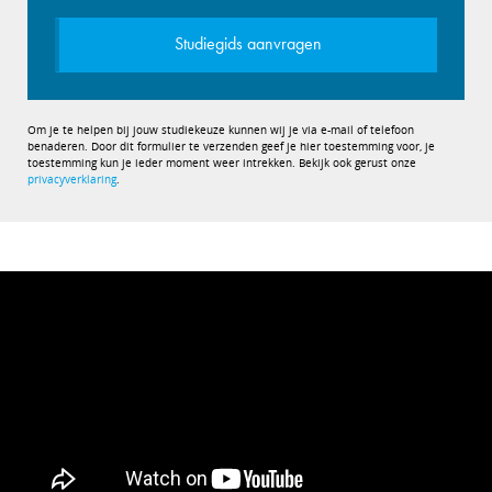
Studiegids aanvragen
Om je te helpen bij jouw studiekeuze kunnen wij je via e-mail of telefoon
benaderen. Door dit formulier te verzenden geef je hier toestemming voor, je
toestemming kun je ieder moment weer intrekken. Bekijk ook gerust onze
privacyverklaring
.