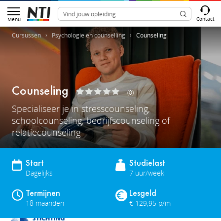
Contact
Menu
Cursussen
Psychologie en counselling
Counseling
Counseling
(0)
Specialiseer je in stresscounseling,
schoolcounseling, bedrijfscounseling of
relatiecounseling
Start
Studielast
Dagelijks
7 uur/week
Termijnen
Lesgeld
18 maanden
€ 129,95 p/m