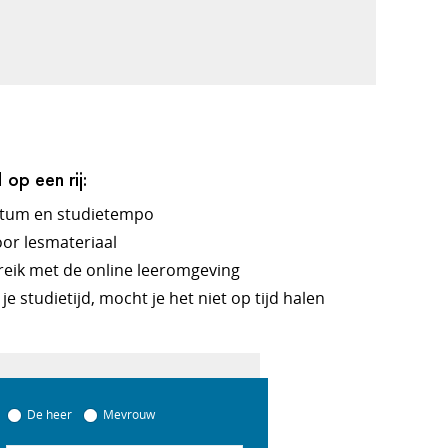
op een rij:
datum en studietempo
or lesmateriaal
reik met de online leeromgeving
je studietijd, mocht je het niet op tijd halen
De heer
Mevrouw