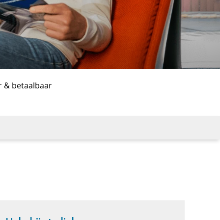
r & betaalbaar
d