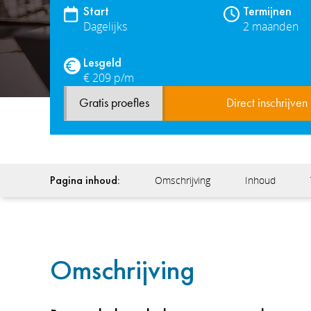
Start
Termijnen
Dagelijks
2 maanden
Lesgeld
€ 209 p/m
Gratis proefles
Direct inschrijven
Pagina inhoud:
Omschrijving
Inhoud
Omschrijving