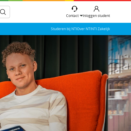
Contact
Inloggen student
Studeren bij NTI
Over NTI
NTI Zakelijk