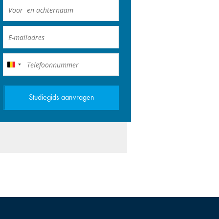
België
+32
Studiegids aanvragen