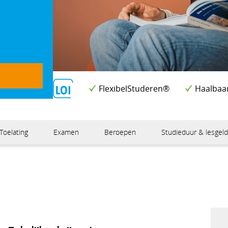
FlexibelStuderen®
Haalbaa
Toelating
Examen
Beroepen
Studieduur & lesgel