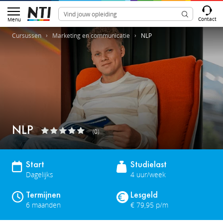
Contact
Menu
Cursussen
Marketing en communicatie
NLP
NLP
(0)
Start
Studielast
Dagelijks
4 uur/week
Termijnen
Lesgeld
6 maanden
€ 79,95 p/m