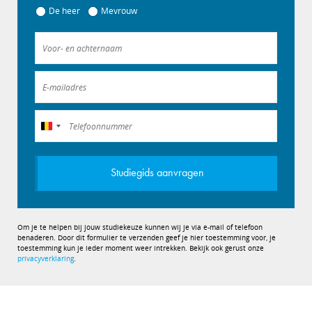
De heer
Mevrouw
België
+32
Studiegids aanvragen
Om je te helpen bij jouw studiekeuze kunnen wij je via e-mail of telefoon
benaderen. Door dit formulier te verzenden geef je hier toestemming voor, je
toestemming kun je ieder moment weer intrekken. Bekijk ook gerust onze
privacyverklaring
.