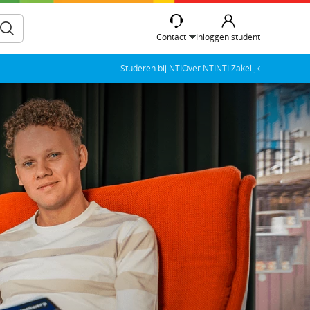
Contact
Inloggen student
Studeren bij NTI
Over NTI
NTI Zakelijk