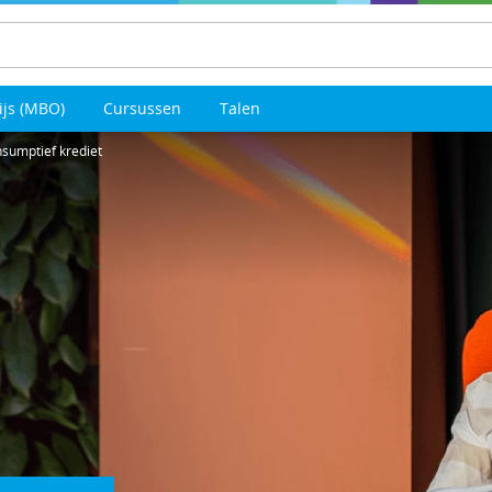
ijs (MBO)
Cursussen
Talen
sumptief krediet