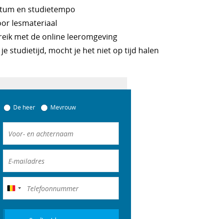
datum en studietempo
or lesmateriaal
reik met de online leeromgeving
je studietijd, mocht je het niet op tijd halen
De heer
Mevrouw
België
+32