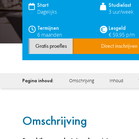
Start
Studielast
Dagelijks
3 uur/week
Termijnen
Lesgeld
6 maanden
€ 59,95 p/m
Gratis proefles
Direct inschrijven
Pagina inhoud:
Omschrijving
Inhoud
Omschrijving