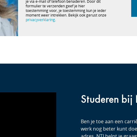
je via e-mail of telefoon benaderen. Door dit
formulier te verzenden geef je hier
toestemming voor, je toestemming kun je ieder
moment weer intrekken. Bekijk ook gerust onze
privacyverklaring
.
Studeren bij
Ben je toe aan een carriè
werk nog beter kunt doen
adres. NTI helpt je graag