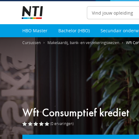
Zoeken
HBO Master
Bachelor (HBO)
Secundair onderw
Cursussen
Makelaardij, bank- en verzekeringswezen
Wft Con
Wft Consumptief krediet
(0
ervaringen
)