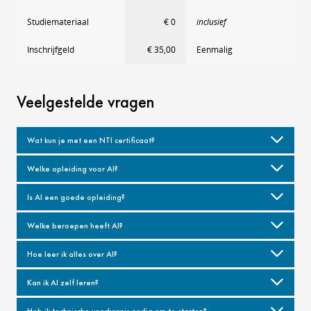
Studiemateriaal
€ 0
inclusief
Inschrijfgeld
€ 35,00
Eenmalig
Veelgestelde vragen
Wat kun je met een NTI certificaat?
Welke opleiding voor AI?
Is AI een goede opleiding?
Welke beroepen heeft AI?
Hoe leer ik alles over AI?
Kan ik AI zelf leren?