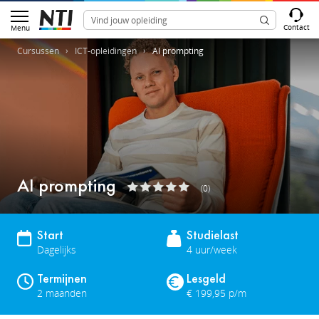
Contact
Menu
Cursussen
ICT-opleidingen
AI prompting
AI prompting
(0)
Start
Studielast
Dagelijks
4 uur/week
Termijnen
Lesgeld
2 maanden
€ 199,95 p/m