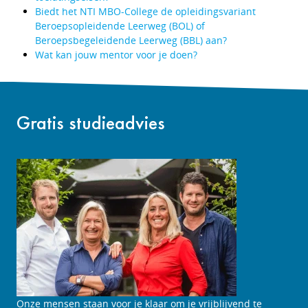
Biedt het NTI MBO-College de opleidingsvariant
Beroepsopleidende Leerweg (BOL) of
Beroepsbegeleidende Leerweg (BBL) aan?
Wat kan jouw mentor voor je doen?
Gratis studieadvies
Onze mensen staan voor je klaar om je vrijblijvend te