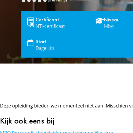
(0
ervaringen
)
Certificaat
Niveau
NTI-certificaat
Mbo
Start
Dagelijks
Deze opleiding bieden we momenteel niet aan. Misschien vi
Kijk ook eens bij