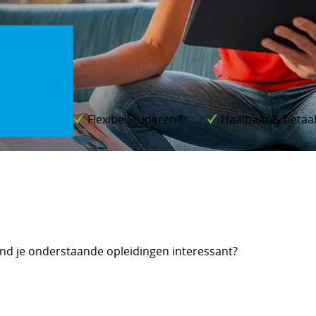
FlexibelStuderen®
Haalbaar & betaa
nd je onderstaande opleidingen interessant?