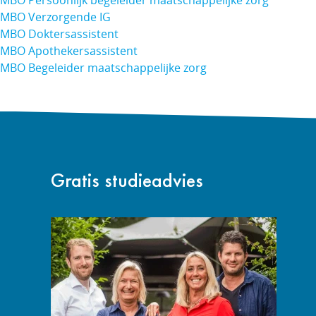
MBO Persoonlijk begeleider maatschappelijke zorg
MBO Verzorgende IG
MBO Doktersassistent
MBO Apothekersassistent
MBO Begeleider maatschappelijke zorg
Gratis studieadvies