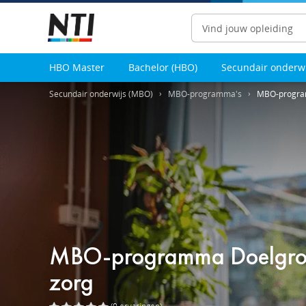
Zoeken
HBO Master
Bachelor (HBO)
Secundair onderw
Secundair onderwijs (MBO)
MBO-programma's
MBO-program
MBO-programma Doelgroep
zorg