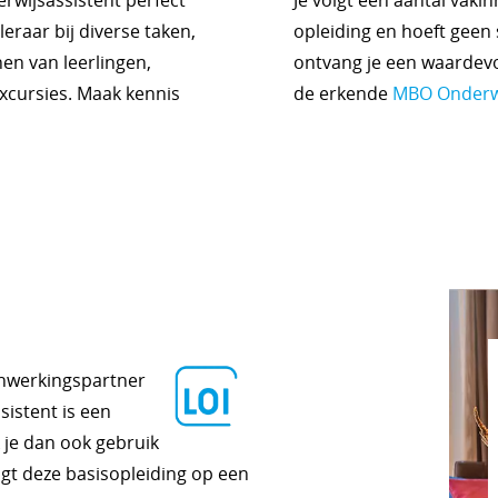
erwijsassistent perfect
Je volgt een aantal vaki
eraar bij diverse taken,
opleiding en hoeft geen 
en van leerlingen,
ontvang je een waardevo
xcursies. Maak kennis
de erkende
MBO Onderwi
enwerkingspartner
sistent is een
 je dan ook gebruik
lgt deze basisopleiding op een