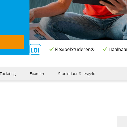
FlexibelStuderen®
Haalbaa
Toelating
Examen
Studieduur & lesgeld