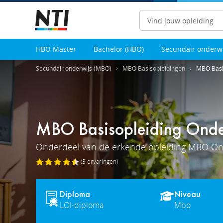
Zoeken
HBO Master
Bachelor (HBO)
Secundair onderw
Secundair onderwijs (MBO)
MBO Basisopleidingen
MBO Basis
MBO Basisopleiding Onder
Onderdeel van de erkende opleiding MBO Ond
(3
ervaringen
)
Diploma
Niveau
LOI-diploma
Mbo