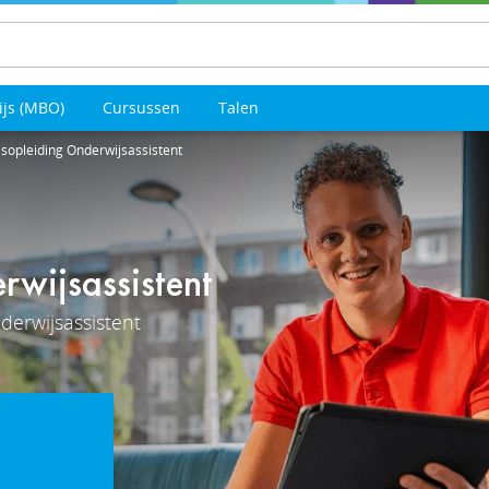
ijs (MBO)
Cursussen
Talen
opleiding Onderwijsassistent
wijsassistent
erwijsassistent