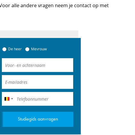
 Voor alle andere vragen neem je contact op met
De heer
Mevrouw
België
+32
Studiegids aanvragen