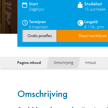
Start
Studielast
Dagelijks
15 uur/week
Termijnen
Lesgeld
6 maanden
€ 119,- p/m
Gratis proefles
Direct inschrijven
Pagina inhoud:
Omschrijving
Inhoud
Omschrijving