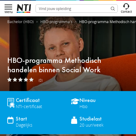
Contact
Menu
Bachelor (HBO)
HBO-programma's
HBO-programma Methodisch hand
HBO-programma Methodisch
handelen binnen Social Work
(0)
Certificaat
Niveau
NTI-certificaat
Hbo
Start
Studielast
Dagelijks
20 uur/week